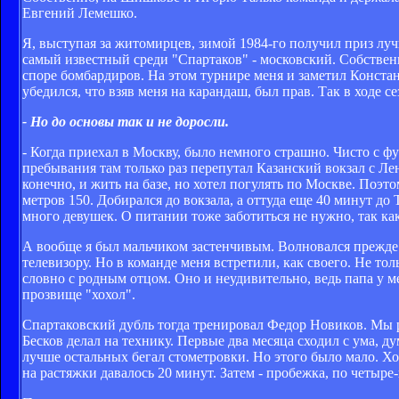
Евгений Лемешко.
Я, выступая за житомирцев, зимой 1984-го получил приз лу
самый известный среди "Спартаков" - московский. Собствен
споре бомбардиров. На этом турнире меня и заметил Констан
убедился, что взяв меня на карандаш, был прав. Так в ходе се
- Но до основы так и не доросли.
- Когда приехал в Москву, было немного страшно. Чисто с ф
пребывания там только раз перепутал Казанский вокзал с Ле
конечно, и жить на базе, но хотел погулять по Москве. Поэ
метров 150. Добирался до вокзала, а оттуда еще 40 минут до 
много девушек. О питании тоже заботиться не нужно, так как
А вообще я был мальчиком застенчивым. Волновался прежде о
телевизору. Но в команде меня встретили, как своего. Не то
словно с родным отцом. Оно и неудивительно, ведь папа у м
прозвище "хохол".
Спартаковский дубль тогда тренировал Федор Новиков. Мы 
Бесков делал на технику. Первые два месяца сходил с ума, д
лучше остальных бегал стометровки. Но этого было мало. Х
на растяжки давалось 20 минут. Затем - пробежка, по четыре