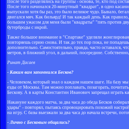
После того разделялись на группы - основа, те, кто под со
После того начинался 20-минутный "квадрат", в одно касани
выпускали хотя бы раз, это было великое чудо. Бывало, бегал 
двигался мяч. Как бильярд! И так каждый день. Как правило,
большим ужасом для меня были "квадраты" "пять против двух
бутерброды с икрой.
Также большое внимание в "Спартаке" уделяли жонглированию,
повторяешь серию снова. И так до тех пор пока, не попадешь 
дополнительно. Самостоятельно, правда, часто оставался, что
метров, в ближний угол, в дальний, посередине. Собственно
Ринат Дасаев
- Каким вам запомнился Бесков?
- Человеком, который знал о каждом нашем шаге. На базу мы
езды от Москвы. Там можно поплавать, позагорать, почитать
Бескову. А в карты Константин Иванович запрещал играть ка
Накануне каждого матча, за два часа до обеда Бесков собира
удары" - повторял, пытаясь спровоцировать похожий настро
на игру. С базы выезжали за два часа до начала встречи, пот
- Лично с Бесковым общались?