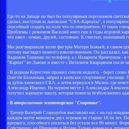
Где-то на Западе он был бы популярным персонажем светск
сделал, выступая за львовские "СКА-Карпаты", а популярно
способный создать на поле что-то невероятное. О таких гово
Проблемы с режимом Василий имел еще в годы игровой карье
что имел - семью, друзей, состояние. К счастью, нынешний 
Мы разговаривали возле фигуры Матери Божьей, в самом цен
потому выглядел немного взволнованным. Он рассказал, как 
Вадимом Тищенко по телефону, а с Назарием Яремчуком - в 
"Карпат" во Львове и вместе с Виталием Кварцяним после 
- В родном Коростене прожил совсем недолго, - берет слово
Олегом Блохиным, забрал в киевское спортивное училище. 
за дубль киевского СКА, а затем вернулся в Малин, где нек
Александр Ищенко. На первом месте у Александра Алексеев
получил хорошую школу, которая помогла безболезненно ада
- В второлиговом житомирском "Спартаке".
- Тренер Валерий Стародубов выставлял нас с на год младш
каждом матче минимум двух игроков не старше 18-ти лет. П
крепкого, способного носиться без устали все 90 минут. Ф
Собственно, на Шишкове и Игорю Талько команда и держалас