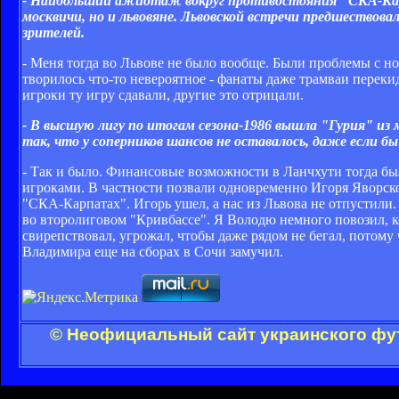
- Наибольший ажиотаж вокруг противостояния "СКА-Карпа
москвичи, но и львовяне. Львовской встречи предшествов
зрителей.
- Меня тогда во Львове не было вообще. Были проблемы с ног
творилось что-то невероятное - фанаты даже трамваи перек
игроки ту игру сдавали, другие это отрицали.
- В высшую лигу по итогам сезона-1986 вышла "Гурия" из 
так, что у соперников шансов не оставалось, даже если бы
- Так и было. Финансовые возможности в Ланчхути тогда б
игроками. В частности позвали одновременно Игоря Яворско
"СКА-Карпатах". Игорь ушел, а нас из Львова не отпустили.
во второлиговом "Кривбассе". Я Володю немного повозил, ко
свирепствовал, угрожал, чтобы даже рядом не бегал, потому 
Владимира еще на сборах в Сочи замучил.
© Неофициальный сайт украинского фут