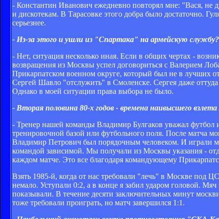
- Константин Иванович ежедневно повторял мне: "Вася, не ду
и дискотекам. В Тарасовке этого добра было достаточно. Гуля
серьезнее.
- Из-за этого и ушли из "Спартака" на армейскую службу?
- Нет, ситуация несколько иная. Если в общих чертах - воз
возвращения из Москвы успел договориться с Валерием Лоба
Прикарпатском военном округе, который был не в лучших от
Сергей Шавло "отслужить" в Смоленске. Сергея даже оттуда
Однако в моей ситуации права выбора не было.
- Вторая половина 80-х годов - времена наивысшего взлет
- Тренер нашей команды Владимир Булгаков уважал футбол и
тренировочной базой или футбольного поля. После матча мог
Владимир Петрович был порядочным человеком. И играли мы
командой зависимой. Мы получали из Москвы указания - отда
каждом матче. Это все благодаря командующему Прикарпатск
Взять 1985-й, когда от нас требовали "лечь" в Москве под 
немало. Уступали 0:2, а в конце я забил ударом головой. Мя
показывали. В течение десяти заключительных минут москвич
тоже требовали проиграть, но матч завершился 1:1.