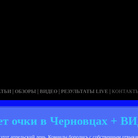
|
|
|
|
АТЬИ
ОБЗОРЫ
ВИДЕО
РЕЗУЛЬТАТЫ LIVE
КОНТАКТ
ет очки в Черновцах + 
 этот апрельский день. Команды боролись с собственным отвыка