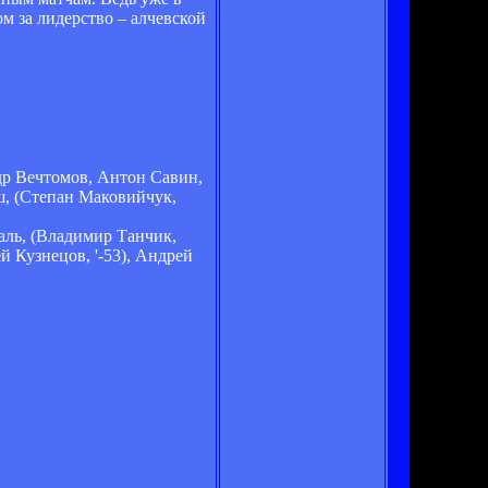
м за лидерство – алчевской
ндр Вечтомов, Антон Савин,
ш, (Степан Маковийчук,
аль, (Владимир Танчик,
 Кузнецов, '-53), Андрей