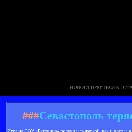
|
НОВОСТИ ФУТБОЛА
СТ
###
Севастополь теря
Игра на СОУ «Буковина» получилась жаркой, как и погода в