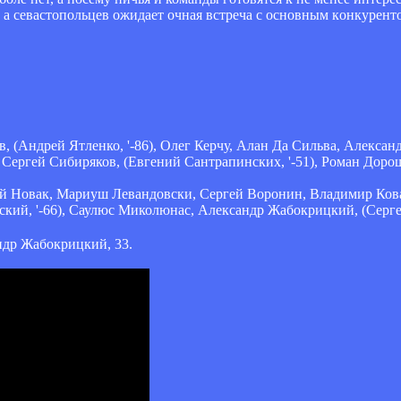
а севастопольцев ожидает очная встреча с основным конкуренто
в, (Андрей Ятленко, '-86), Олег Керчу, Алан Да Сильва, Алекса
, Сергей Сибиряков, (Евгений Сантрапинских, '-51), Роман Доро
ий Новак, Мариуш Левандовски, Сергей Воронин, Владимир Ков
ский, '-66), Саулюс Миколюнас, Александр Жабокрицкий, (Сергей
ндр Жабокрицкий, 33.