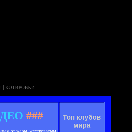
|
Ы
КОТИРОВКИ
ВИДЕО
###
Топ клубов
мира
нием от жары, жестковатым,