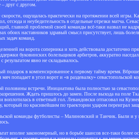
 – друг с другом.
е скорости, ощущалась практически на протяжении всей игры. К
ол, отсюда и неубедительность в отдельные отрезки матча. Сева
аций, главной проблемой своей команды всё-таки назвал не кадр
овах обоих наставников здравый смысл присутствует, лишь боле
ых задач команд.
ленней на ворота соперника и хоть действовала достаточно пря
оддержки буковинских болельщиков арбитров, аккуратно наседал
с результатом явно не складывалось.
ный подарок в компенсированное к первому тайму время. Вброше
мяч попадает в угол ворот и «в раздевалку» севастопольской к
ой половины встречи. Инициатива была полностью за севастопо
 разрешения. Ждать пришлось до замен. После выхода на поле Тк
 воплотилась в ответный гол. Левандовски отпасовал на Кузнец
у, который по красивейшим по траектории ударом переиграл защ
льской команды футболисты – Малиновский и Танчик. Были и у
лось.
льтат вполне закономерный, но в борьбе шансов все-таки более
боле нет, а посему ничья и команды готовятся к не менее интере