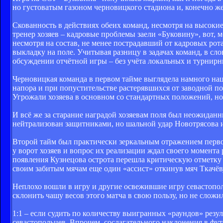
но густоватым газоном черновицкого стадиона и, конечно же
Скованность в действиях обеих команд, несмотря на высоки
тренер хозяев – кадровые проблемы заели «Буковину», вот, м
несмотря на состав, не менее пострадавший от кадровых рот
выкладку на поле. Учитывая разницу в задачах команд, в сл
обсуждении отчётной игры – без учёта локальных и турнирн
Черновицкая команда в первом тайме выглядела намного наце
напора и при попустительстве растерявшихся от заводной п
Угрожали хозяева в основном со стандартных положений, но 
И всё же за старание наградой хозяевам поля был неожидан
нейтрализован защитниками, но шальной удар Новотрясова и 
Второй тайм был практически зеркальным отражением перв
у ворот хозяев и вопрос их реализации ждал своего момента
появления Кузнецова острота перешла критическую отметку и
своим забитым мячам еще один «ассист» откинув мяч Ткачёв
Неплохо вошли в игру и другие освежившие игру севастопо
склонить чашу весов этого матча в свою пользу, но не сложи
1:1 – если судить по количеству выигранных «раундов» резу
севастопольцев. Впрочем, сослагательного наклонения в фут