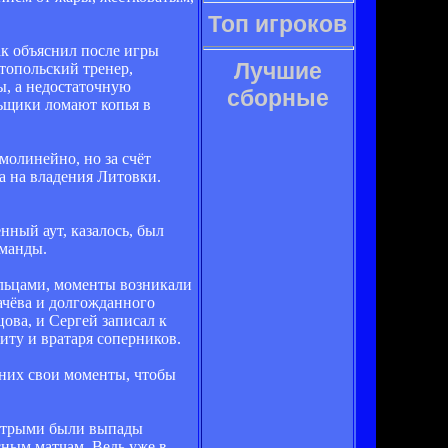
Топ игроков
ак объяснил после игры
Лучшие
стопольский тренер,
ы, а недостаточную
сборные
льщики ломают копья в
молинейно, но за счёт
а на владения Литовки.
нный аут, казалось, был
оманды.
льцами, моменты возникали
ачёва и долгожданного
ова, и Сергей записал к
иту и вратаря соперников.
 них свои моменты, чтобы
 острыми были выпады
сным матчам. Ведь уже в