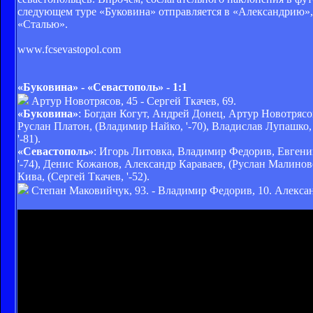
следующем туре «Буковина» отправляется в «Александрию», 
«Сталью».
www.fcsevastopol.com
«Буковина» - «Севастополь» - 1:1
Артур Новотрясов, 45 - Сергей Ткачев, 69.
«Буковина»
: Богдан Когут, Андрей Донец, Артур Новотрясо
Руслан Платон, (Владимир Найко, '-70), Владислав Лупашко
'-81).
«Севастополь»
: Игорь Литовка, Владимир Федорив, Евген
'-74), Денис Кожанов, Александр Караваев, (Руслан Малинов
Кива, (Сергей Ткачев, '-52).
Степан Маковийчук, 93. - Владимир Федорив, 10. Алекса