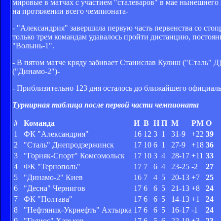
мировые в матчах с участием "сталеваров" в мае нынешнего 
на протяжении всего чемпионата-
- "Александрия" завершила первую часть первенства со сто
только трем командам удавалось пройти дистанцию, постоян
"Волынь-1".
- В пятом матче кряду забивает Станислав Кулиш ("Сталь" Д
("Динамо-2")-
- Приблизительно 123 дня осталось до ближайшего официал
Турнирная таблица после первой части чемпионата
#
Команда
И
В
Н
П
М
РМ
О
1
ФК "Александрия"
16
12
3
1
31-9
+22
39
2
"Сталь" Днепродзержинск
17
10
6
1
27-9
+18
36
3
"Горняк-Спорт" Комсомольск
17
10
3
4
28-17
+11
33
4
ФК "Тернополь"
17
7
6
4
23-25
-2
27
5
"Динамо-2" Киев
16
7
4
5
20-13
+7
25
6
"Десна" Чернигов
17
6
6
5
21-13
+8
24
7
ФК "Полтава"
17
6
6
5
14-13
+1
24
8
"Нефтяник-Укрнефть" Ахтырка
17
6
6
5
16-17
-1
24
9
"Гелиос" Харьков
17
6
5
6
22-19
+3
23