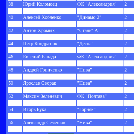
38
Юрий Коломоец
ФК "Александрия"
2
39
Антон Савин
"Гелиос"
2
40
Алексей Хобленко
"Динамо-2"
2
41
Владислав Войцеховский
"Нефтяник-Укрнефть"
2
42
Антон Хромых
"Сталь" А
2
43
Евгений Лозовой
"Горняк-Спорт"
2
44
Петр Кондратюк
"Десна"
2
45
Артем Сухоцкий
ФК "Александрия"
2
46
Евгений Банада
ФК "Александрия"
2
47
Андрей Бацула
"Звезда"
2
48
Андрей Гринченко
"Нива"
2
49
Виктор Яневич
"Нива"
2
50
Ярослав Сворак
"Нива"
2
51
Андрей Запорожан
ФК "Александрия"
2
52
Максим Зеленевич
ФК "Полтава"
2
53
Богдан Боровский
"Горняк"
2
54
Игорь Бука
"Горняк"
2
55
Михаил Козак
"Десна"
2
56
Александр Семенюк
"Нива"
2
57
Андрей Кондзёлка
ФК "Тернополь"
2