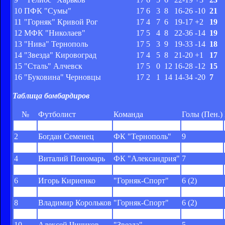
10
ПФК "Сумы"
17
6
3
8
16-26
-10
21
11
"Горняк" Кривой Рог
17
4
7
6
19-17
+2
19
12
МФК "Николаев"
17
5
4
8
22-36
-14
19
13
"Нива" Тернополь
17
5
3
9
19-33
-14
18
14
"Звезда" Кировоград
17
4
5
8
21-20
+1
17
15
"Сталь" Алчевск
17
5
0
12
16-28
-12
15
16
"Буковина" Черновцы
17
2
1
14
14-34
-20
7
Таблица бомбардиров
№
Футболист
Команда
Голы (Пен.)
1
Станислав Кулиш
"Сталь" Д
13
2
Богдан Семенец
ФК "Тернополь"
9
3
Сергей Кравченко
"Гелиос"
7 (3)
4
Виталий Пономарь
ФК "Александрия"
7
5
Дмитрий Хлебас
"Динамо-2"
6
6
Игорь Кириенко
"Горняк-Спорт"
6 (2)
7
Александр Семенюк
"Нива"
6 (1)
8
Владимир Корольков
"Горняк-Спорт"
6 (2)
9
Сергей Загинайлов
МФК "Николаев"
6 (3)
10
Алексей Чичиков
"Звезда"
5