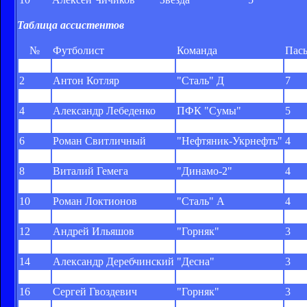
Таблица ассистентов
№
Футболист
Команда
Пас
1
Ярослав Прокипчук
МФК "Николаев"
10
2
Антон Котляр
"Сталь" Д
7
3
Василий Грицук
ФК "Александрия"
6
4
Александр Лебеденко
ПФК "Сумы"
5
5
Виталий Богданов
ФК "Тернополь"
4
6
Роман Свитличный
"Нефтяник-Укрнефть"
4
7
Тарас Сивка
"Буковина"
4
8
Виталий Гемега
"Динамо-2"
4
9
Егор Картушов
"Десна"
4
10
Роман Локтионов
"Сталь" А
4
11
Виталий Субочев
"Гелиос"
3
12
Андрей Ильяшов
"Горняк"
3
13
Александр Андриевский
"Горняк-Спорт"
3
14
Александр Деребчинский
"Десна"
3
15
Сергей Шестаков
"Нефтяник-Укрнефть"
3
16
Сергей Гвоздевич
"Горняк"
3
17
Владимир Корольков
"Горняк-Спорт"
3