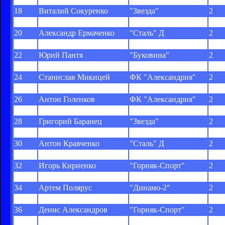
18
Виталий Сокуренко
"Звезда"
2
19
Александр Толстяк
"Буковина"
2
20
Александр Ермаченко
"Сталь" Д
2
21
Егор Лугачёв
"Горняк-Спорт"
2
22
Юрий Пантя
"Буковина"
2
23
Игорь Буряк
"Горняк"
2
24
Станислав Микицей
ФК "Александрия"
2
25
Александр Ярошенко
ПФК "Сумы"
2
26
Антон Голенков
ФК "Александрия"
2
27
Сергей Ателькин
"Буковина"
2
28
Григорий Баранец
"Звезда"
2
29
Валерий Рогозинский
МФК "Николаев"
2
30
Антон Кравченко
"Сталь" Д
2
31
Владислав Насибулин
ФК "Полтава"
2
32
Игорь Кириенко
"Горняк-Спорт"
2
33
Игорь Озаркив
"Нива"
2
34
Артем Полярус
"Динамо-2"
2
35
Дмитрий Швец
ПФК "Сумы"
2
36
Денис Александров
"Горняк-Спорт"
2
37
Владимир Гудыма
"Нива"
2